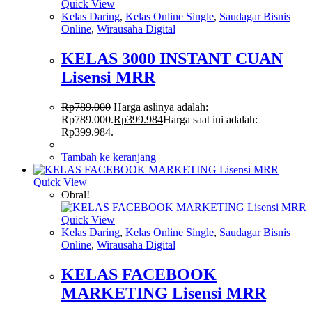
Quick View
Kelas Daring
,
Kelas Online Single
,
Saudagar Bisnis
Online
,
Wirausaha Digital
KELAS 3000 INSTANT CUAN
Lisensi MRR
Rp
789.000
Harga aslinya adalah:
Rp789.000.
Rp
399.984
Harga saat ini adalah:
Rp399.984.
Tambah ke keranjang
Quick View
Obral!
Quick View
Kelas Daring
,
Kelas Online Single
,
Saudagar Bisnis
Online
,
Wirausaha Digital
KELAS FACEBOOK
MARKETING Lisensi MRR