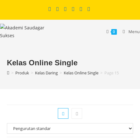
Skip
to
content
Menu
0
Kelas Online Single
>
Produk
>
Kelas Daring
>
Kelas Online Single
>
Page 15