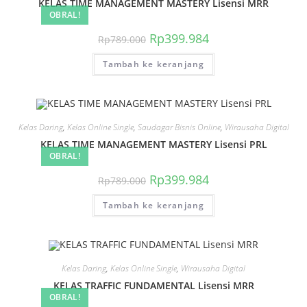
KELAS TIME MANAGEMENT MASTERY Lisensi MRR
OBRAL!
Harga
Harga
Rp
399.984
Rp
789.000
aslinya
saat
adalah:
ini
Tambah ke keranjang
Rp789.000.
adalah:
Rp399.984.
Kelas Daring
,
Kelas Online Single
,
Saudagar Bisnis Online
,
Wirausaha Digital
KELAS TIME MANAGEMENT MASTERY Lisensi PRL
OBRAL!
Harga
Harga
Rp
399.984
Rp
789.000
aslinya
saat
adalah:
ini
Tambah ke keranjang
Rp789.000.
adalah:
Rp399.984.
Kelas Daring
,
Kelas Online Single
,
Wirausaha Digital
KELAS TRAFFIC FUNDAMENTAL Lisensi MRR
OBRAL!