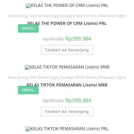
Kelas Daring
,
Kelas Online Single
,
Saudagar Bisnis Online
,
Wirausaha Digital
KELAS THE POWER OF CRM Lisensi PRL
OBRAL!
Harga
Harga
Rp
399.984
Rp
789.000
aslinya
saat
adalah:
ini
Tambah ke keranjang
Rp789.000.
adalah:
Rp399.984.
Kelas Daring
,
Kelas Online Single
,
Saudagar Bisnis Online
,
Wirausaha Digital
KELAS TIKTOK PEMASARAN Lisensi MRR
OBRAL!
Harga
Harga
Rp
399.984
Rp
789.000
aslinya
saat
adalah:
ini
Tambah ke keranjang
Rp789.000.
adalah:
Rp399.984.