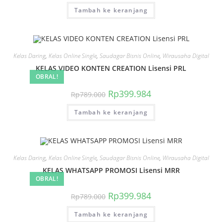
adalah:
ini
Tambah ke keranjang
Rp789.000.
adalah:
Rp399.984.
Kelas Daring
,
Kelas Online Single
,
Saudagar Bisnis Online
,
Wirausaha Digital
KELAS VIDEO KONTEN CREATION Lisensi PRL
OBRAL!
Harga
Harga
Rp
399.984
Rp
789.000
aslinya
saat
adalah:
ini
Tambah ke keranjang
Rp789.000.
adalah:
Rp399.984.
Kelas Daring
,
Kelas Online Single
,
Saudagar Bisnis Online
,
Wirausaha Digital
KELAS WHATSAPP PROMOSI Lisensi MRR
OBRAL!
Harga
Harga
Rp
399.984
Rp
789.000
aslinya
saat
adalah:
ini
Tambah ke keranjang
Rp789.000.
adalah:
Rp399.984.