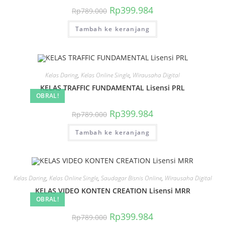
Harga
Harga
Rp
399.984
Rp
789.000
aslinya
saat
adalah:
ini
Tambah ke keranjang
Rp789.000.
adalah:
Rp399.984.
Kelas Daring
,
Kelas Online Single
,
Wirausaha Digital
KELAS TRAFFIC FUNDAMENTAL Lisensi PRL
OBRAL!
Harga
Harga
Rp
399.984
Rp
789.000
aslinya
saat
adalah:
ini
Tambah ke keranjang
Rp789.000.
adalah:
Rp399.984.
Kelas Daring
,
Kelas Online Single
,
Saudagar Bisnis Online
,
Wirausaha Digital
KELAS VIDEO KONTEN CREATION Lisensi MRR
OBRAL!
Harga
Harga
Rp
399.984
Rp
789.000
aslinya
saat