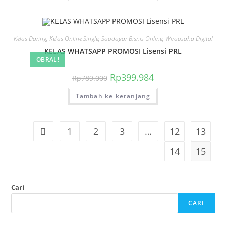
Kelas Daring
,
Kelas Online Single
,
Saudagar Bisnis Online
,
Wirausaha Digital
KELAS WHATSAPP PROMOSI Lisensi PRL
OBRAL!
Harga
Harga
Rp
399.984
Rp
789.000
aslinya
saat
adalah:
ini
Tambah ke keranjang
Rp789.000.
adalah:
Rp399.984.
1
2
3
…
12
13
14
15
Cari
CARI