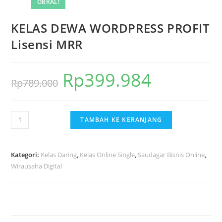
OBRAL!
KELAS DEWA WORDPRESS PROFIT
Lisensi MRR
Rp
399.984
Harga
Harga
Rp
789.000
aslinya
saat
adalah:
ini
Kuantitas
TAMBAH KE KERANJANG
Rp789.000.
adalah:
KELAS
Rp399.984.
DEWA
WORDPRESS
Kategori:
Kelas Daring
,
Kelas Online Single
,
Saudagar Bisnis Online
,
PROFIT
Wirausaha Digital
Lisensi
MRR