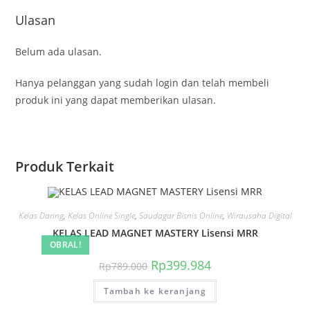
Ulasan
Belum ada ulasan.
Hanya pelanggan yang sudah login dan telah membeli
produk ini yang dapat memberikan ulasan.
Produk Terkait
Kelas Daring
,
Kelas Online Single
,
Saudagar Bisnis Online
,
Wirausaha Digital
KELAS LEAD MAGNET MASTERY Lisensi MRR
OBRAL!
Harga
Harga
Rp
399.984
Rp
789.000
aslinya
saat
adalah:
ini
Tambah ke keranjang
Rp789.000.
adalah:
Rp399.984.