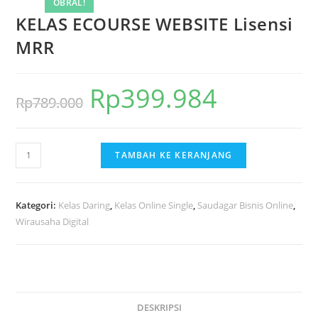
OBRAL!
KELAS ECOURSE WEBSITE Lisensi
MRR
Rp
399.984
Harga
Harga
Rp
789.000
aslinya
saat
adalah:
ini
Kuantitas
TAMBAH KE KERANJANG
Rp789.000.
adalah:
KELAS
Rp399.984.
ECOURSE
WEBSITE
Kategori:
Kelas Daring
,
Kelas Online Single
,
Saudagar Bisnis Online
,
Lisensi
Wirausaha Digital
MRR
DESKRIPSI