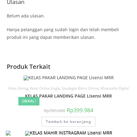
Ulasan
Belum ada ulasan.
Hanya pelanggan yang sudah login dan telah membeli
produk ini yang dapat memberikan ulasan.
Produk Terkait
Kelas Daring
,
Kelas Online Single
,
Saudagar Bisnis Online
,
Wirausaha Digital
KELAS PAKAR LANDING PAGE Lisensi MRR
OBRAL!
Harga
Harga
Rp
399.984
Rp
789.000
aslinya
saat
adalah:
ini
Tambah ke keranjang
Rp789.000.
adalah:
Rp399.984.