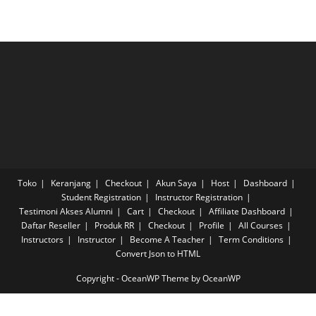
Toko
Keranjang
Checkout
Akun Saya
Host
Dashboard
Student Registration
Instructor Registration
Testimoni Akses Alumni
Cart
Checkout
Affiliate Dashboard
Daftar Reseller
Produk RR
Checkout
Profile
All Courses
Instructors
Instructor
Become A Teacher
Term Conditions
Convert Json to HTML
Copyright - OceanWP Theme by OceanWP