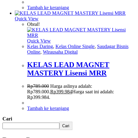
Tambah ke keranjang
Quick View
Obral!
Quick View
Kelas Daring
,
Kelas Online Single
,
Saudagar Bisnis
Online
,
Wirausaha Digital
KELAS LEAD MAGNET
MASTERY Lisensi MRR
Rp
789.000
Harga aslinya adalah:
Rp789.000.
Rp
399.984
Harga saat ini adalah:
Rp399.984.
Tambah ke keranjang
Cari
Cari