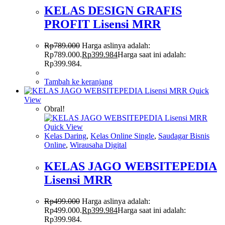
KELAS DESIGN GRAFIS
PROFIT Lisensi MRR
Rp
789.000
Harga aslinya adalah:
Rp789.000.
Rp
399.984
Harga saat ini adalah:
Rp399.984.
Tambah ke keranjang
Quick
View
Obral!
Quick View
Kelas Daring
,
Kelas Online Single
,
Saudagar Bisnis
Online
,
Wirausaha Digital
KELAS JAGO WEBSITEPEDIA
Lisensi MRR
Rp
499.000
Harga aslinya adalah:
Rp499.000.
Rp
399.984
Harga saat ini adalah:
Rp399.984.