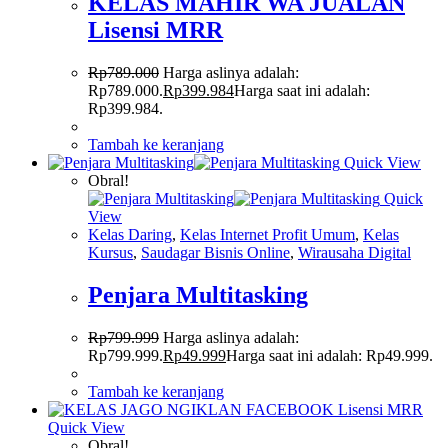
KELAS MAHIR WA JUALAN
Lisensi MRR
Rp
789.000
Harga aslinya adalah:
Rp789.000.
Rp
399.984
Harga saat ini adalah:
Rp399.984.
Tambah ke keranjang
Quick View
Obral!
Quick
View
Kelas Daring
,
Kelas Internet Profit Umum
,
Kelas
Kursus
,
Saudagar Bisnis Online
,
Wirausaha Digital
Penjara Multitasking
Rp
799.999
Harga aslinya adalah:
Rp799.999.
Rp
49.999
Harga saat ini adalah: Rp49.999.
Tambah ke keranjang
Quick View
Obral!