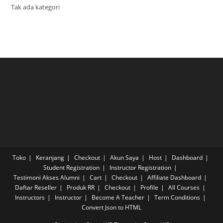
Tak ada kategori
Toko
Keranjang
Checkout
Akun Saya
Host
Dashboard
Student Registration
Instructor Registration
Testimoni Akses Alumni
Cart
Checkout
Affiliate Dashboard
Daftar Reseller
Produk RR
Checkout
Profile
All Courses
Instructors
Instructor
Become A Teacher
Term Conditions
Convert Json to HTML