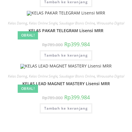
Tambah ke keranjang
Rp799.999.
adalah:
Rp79.999.
Kelas Daring
,
Kelas Online Single
,
Saudagar Bisnis Online
,
Wirausaha Digital
KELAS PAKAR TELEGRAM Lisensi MRR
OBRAL!
Harga
Harga
Rp
399.984
Rp
789.000
aslinya
saat
adalah:
ini
Tambah ke keranjang
Rp789.000.
adalah:
Rp399.984.
Kelas Daring
,
Kelas Online Single
,
Saudagar Bisnis Online
,
Wirausaha Digital
KELAS LEAD MAGNET MASTERY Lisensi MRR
OBRAL!
Harga
Harga
Rp
399.984
Rp
789.000
aslinya
saat
adalah:
ini
Tambah ke keranjang
Rp789.000.
adalah:
Rp399.984.