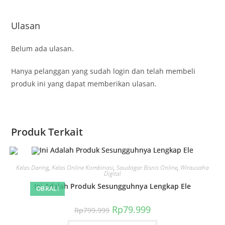
Ulasan
Belum ada ulasan.
Hanya pelanggan yang sudah login dan telah membeli
produk ini yang dapat memberikan ulasan.
Produk Terkait
Kelas Daring
,
Kelas Online Kombinasi
,
Saudagar Bisnis Online
,
Wirausaha
Digital
Ini Adalah Produk Sesungguhnya Lengkap Ele
OBRAL!
Harga
Harga
Rp
79.999
Rp
799.999
aslinya
saat
adalah:
ini