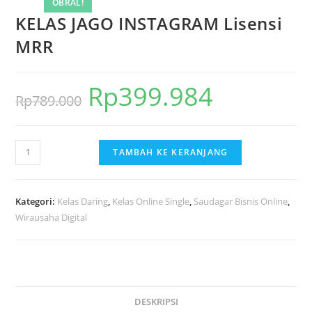
OBRAL!
KELAS JAGO INSTAGRAM Lisensi
MRR
Rp
399.984
Harga
Harga
Rp
789.000
aslinya
saat
adalah:
ini
Kuantitas
TAMBAH KE KERANJANG
Rp789.000.
adalah:
KELAS
Rp399.984.
JAGO
INSTAGRAM
Kategori:
Kelas Daring
,
Kelas Online Single
,
Saudagar Bisnis Online
,
Lisensi
Wirausaha Digital
MRR
DESKRIPSI