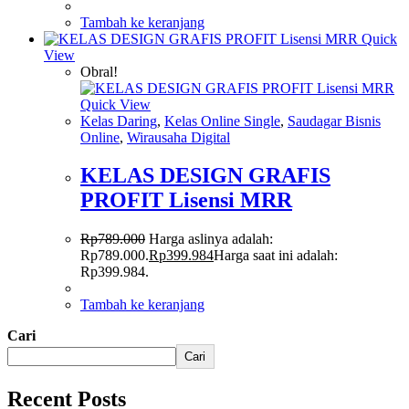
Tambah ke keranjang
Quick
View
Obral!
Quick View
Kelas Daring
,
Kelas Online Single
,
Saudagar Bisnis
Online
,
Wirausaha Digital
KELAS DESIGN GRAFIS
PROFIT Lisensi MRR
Rp
789.000
Harga aslinya adalah:
Rp789.000.
Rp
399.984
Harga saat ini adalah:
Rp399.984.
Tambah ke keranjang
Cari
Cari
Recent Posts