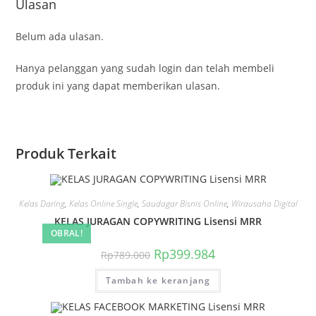
Ulasan
Belum ada ulasan.
Hanya pelanggan yang sudah login dan telah membeli
produk ini yang dapat memberikan ulasan.
Produk Terkait
Kelas Daring
,
Kelas Online Single
,
Saudagar Bisnis Online
,
Wirausaha Digital
KELAS JURAGAN COPYWRITING Lisensi MRR
OBRAL!
Harga
Harga
Rp
399.984
Rp
789.000
aslinya
saat
adalah:
ini
Tambah ke keranjang
Rp789.000.
adalah:
Rp399.984.