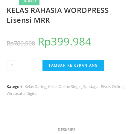
OBRAL!
KELAS RAHASIA WORDPRESS
Lisensi MRR
Rp
399.984
Harga
Harga
Rp
789.000
aslinya
saat
adalah:
ini
Kuantitas
TAMBAH KE KERANJANG
Rp789.000.
adalah:
KELAS
Rp399.984.
RAHASIA
WORDPRESS
Kategori:
Kelas Daring
,
Kelas Online Single
,
Saudagar Bisnis Online
,
Lisensi
Wirausaha Digital
MRR
DESKRIPSI