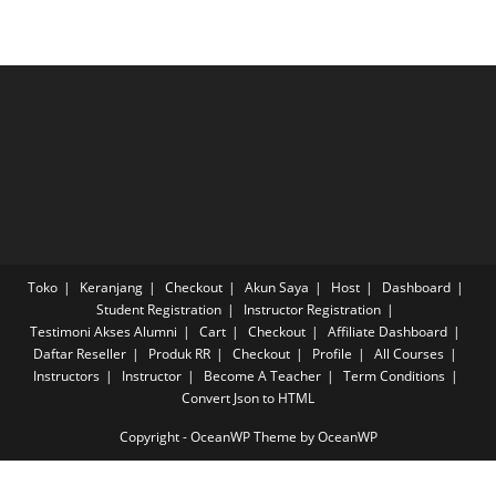
Toko
Keranjang
Checkout
Akun Saya
Host
Dashboard
Student Registration
Instructor Registration
Testimoni Akses Alumni
Cart
Checkout
Affiliate Dashboard
Daftar Reseller
Produk RR
Checkout
Profile
All Courses
Instructors
Instructor
Become A Teacher
Term Conditions
Convert Json to HTML
Copyright - OceanWP Theme by OceanWP