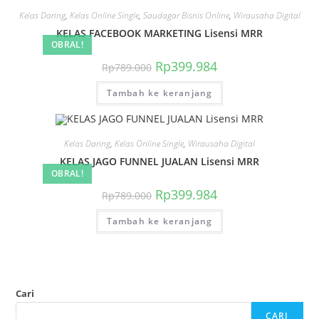
Kelas Daring
,
Kelas Online Single
,
Saudagar Bisnis Online
,
Wirausaha Digital
KELAS FACEBOOK MARKETING Lisensi MRR
OBRAL!
Harga
Harga
Rp
399.984
Rp
789.000
aslinya
saat
adalah:
ini
Tambah ke keranjang
Rp789.000.
adalah:
Rp399.984.
Kelas Daring
,
Kelas Online Single
,
Wirausaha Digital
KELAS JAGO FUNNEL JUALAN Lisensi MRR
OBRAL!
Harga
Harga
Rp
399.984
Rp
789.000
aslinya
saat
adalah:
ini
Tambah ke keranjang
Rp789.000.
adalah:
Rp399.984.
Cari
CARI