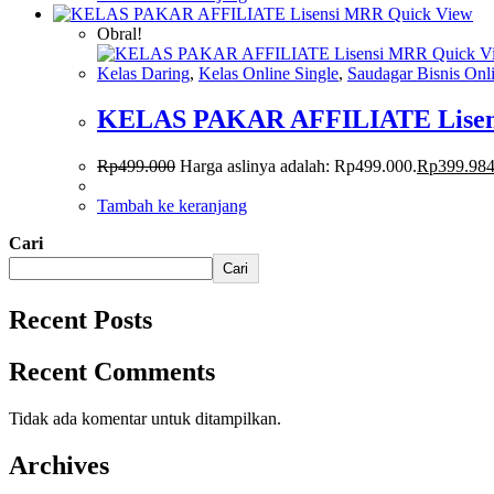
Quick View
Obral!
Quick V
Kelas Daring
,
Kelas Online Single
,
Saudagar Bisnis Onl
KELAS PAKAR AFFILIATE Lise
Rp
499.000
Harga aslinya adalah: Rp499.000.
Rp
399.98
Tambah ke keranjang
Cari
Cari
Recent Posts
Recent Comments
Tidak ada komentar untuk ditampilkan.
Archives