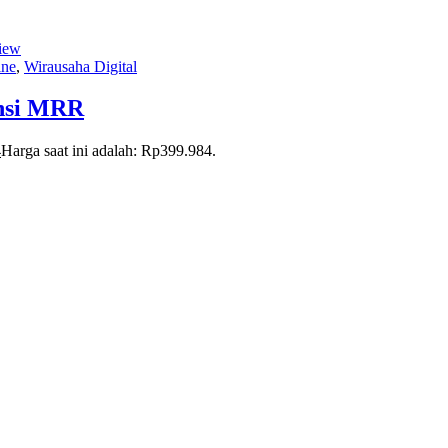
iew
ine
,
Wirausaha Digital
nsi MRR
4
Harga saat ini adalah: Rp399.984.