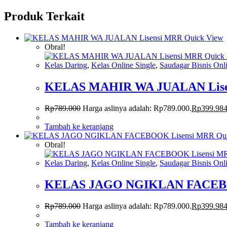
Produk Terkait
Quick View
Obral!
Quick
Kelas Daring
,
Kelas Online Single
,
Saudagar Bisnis Onl
KELAS MAHIR WA JUALAN Lis
Rp
789.000
Harga aslinya adalah: Rp789.000.
Rp
399.98
Tambah ke keranjang
Qui
Obral!
Kelas Daring
,
Kelas Online Single
,
Saudagar Bisnis Onl
KELAS JAGO NGIKLAN FACEBO
Rp
789.000
Harga aslinya adalah: Rp789.000.
Rp
399.98
Tambah ke keranjang