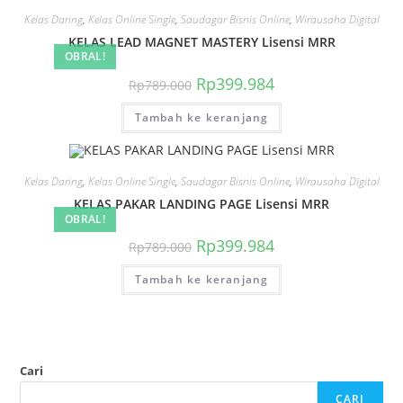
Kelas Daring
,
Kelas Online Single
,
Saudagar Bisnis Online
,
Wirausaha Digital
KELAS LEAD MAGNET MASTERY Lisensi MRR
OBRAL!
Harga
Harga
Rp
399.984
Rp
789.000
aslinya
saat
adalah:
ini
Tambah ke keranjang
Rp789.000.
adalah:
Rp399.984.
Kelas Daring
,
Kelas Online Single
,
Saudagar Bisnis Online
,
Wirausaha Digital
KELAS PAKAR LANDING PAGE Lisensi MRR
OBRAL!
Harga
Harga
Rp
399.984
Rp
789.000
aslinya
saat
adalah:
ini
Tambah ke keranjang
Rp789.000.
adalah:
Rp399.984.
Cari
CARI