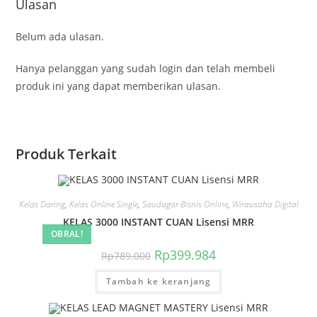
Ulasan
Belum ada ulasan.
Hanya pelanggan yang sudah login dan telah membeli
produk ini yang dapat memberikan ulasan.
Produk Terkait
Kelas Daring
,
Kelas Online Single
,
Saudagar Bisnis Online
,
Wirausaha Digital
KELAS 3000 INSTANT CUAN Lisensi MRR
OBRAL!
Harga
Harga
Rp
399.984
Rp
789.000
aslinya
saat
adalah:
ini
Tambah ke keranjang
Rp789.000.
adalah:
Rp399.984.