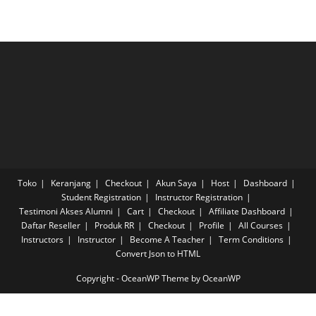
Toko
Keranjang
Checkout
Akun Saya
Host
Dashboard
Student Registration
Instructor Registration
Testimoni Akses Alumni
Cart
Checkout
Affiliate Dashboard
Daftar Reseller
Produk RR
Checkout
Profile
All Courses
Instructors
Instructor
Become A Teacher
Term Conditions
Convert Json to HTML
Copyright - OceanWP Theme by OceanWP