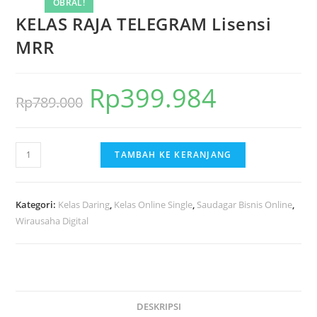
OBRAL!
KELAS RAJA TELEGRAM Lisensi
MRR
Rp
399.984
Harga
Harga
Rp
789.000
aslinya
saat
adalah:
ini
Kuantitas
TAMBAH KE KERANJANG
Rp789.000.
adalah:
KELAS
Rp399.984.
RAJA
TELEGRAM
Kategori:
Kelas Daring
,
Kelas Online Single
,
Saudagar Bisnis Online
,
Lisensi
Wirausaha Digital
MRR
DESKRIPSI