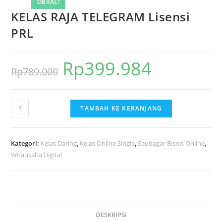
OBRAL!
KELAS RAJA TELEGRAM Lisensi
PRL
Rp
399.984
Harga
Harga
Rp
789.000
aslinya
saat
adalah:
ini
Kuantitas
TAMBAH KE KERANJANG
Rp789.000.
adalah:
KELAS
Rp399.984.
RAJA
TELEGRAM
Kategori:
Kelas Daring
,
Kelas Online Single
,
Saudagar Bisnis Online
,
Lisensi
Wirausaha Digital
PRL
DESKRIPSI