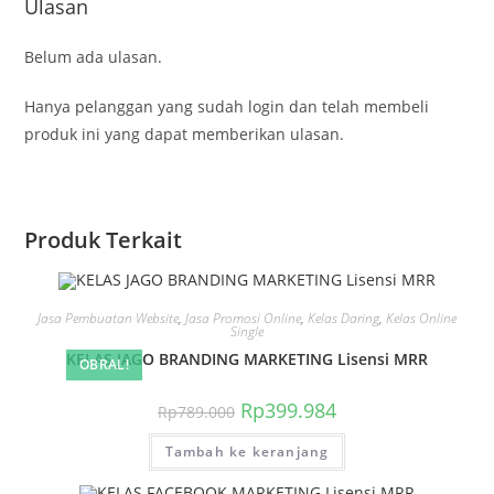
Ulasan
Belum ada ulasan.
Hanya pelanggan yang sudah login dan telah membeli
produk ini yang dapat memberikan ulasan.
Produk Terkait
Jasa Pembuatan Website
,
Jasa Promosi Online
,
Kelas Daring
,
Kelas Online
Single
KELAS JAGO BRANDING MARKETING Lisensi MRR
OBRAL!
Harga
Harga
Rp
399.984
Rp
789.000
aslinya
saat
adalah:
ini
Tambah ke keranjang
Rp789.000.
adalah:
Rp399.984.