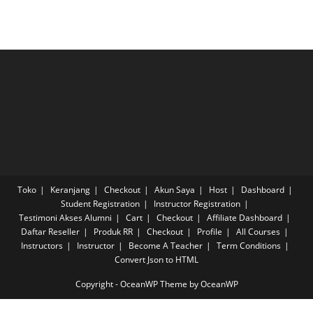
Toko
Keranjang
Checkout
Akun Saya
Host
Dashboard
Student Registration
Instructor Registration
Testimoni Akses Alumni
Cart
Checkout
Affiliate Dashboard
Daftar Reseller
Produk RR
Checkout
Profile
All Courses
Instructors
Instructor
Become A Teacher
Term Conditions
Convert Json to HTML
Copyright - OceanWP Theme by OceanWP