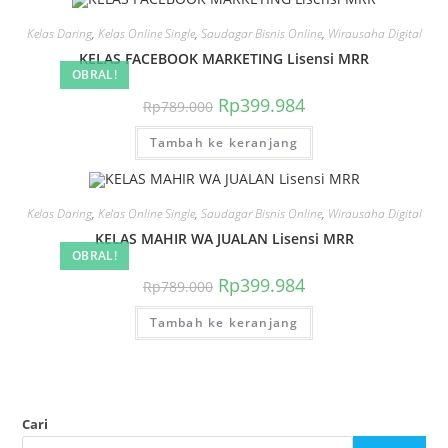
Kelas Daring
,
Kelas Online Single
,
Saudagar Bisnis Online
,
Wirausaha Digital
KELAS FACEBOOK MARKETING Lisensi MRR
OBRAL!
Harga
Harga
Rp
399.984
Rp
789.000
aslinya
saat
adalah:
ini
Tambah ke keranjang
Rp789.000.
adalah:
Rp399.984.
Kelas Daring
,
Kelas Online Single
,
Saudagar Bisnis Online
,
Wirausaha Digital
KELAS MAHIR WA JUALAN Lisensi MRR
OBRAL!
Harga
Harga
Rp
399.984
Rp
789.000
aslinya
saat
adalah:
ini
Tambah ke keranjang
Rp789.000.
adalah:
Rp399.984.
Cari