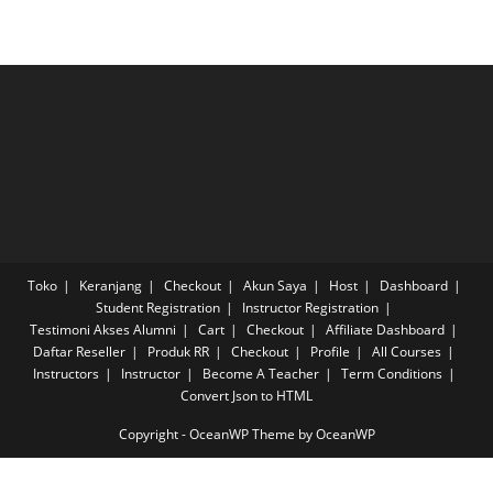
Toko
Keranjang
Checkout
Akun Saya
Host
Dashboard
Student Registration
Instructor Registration
Testimoni Akses Alumni
Cart
Checkout
Affiliate Dashboard
Daftar Reseller
Produk RR
Checkout
Profile
All Courses
Instructors
Instructor
Become A Teacher
Term Conditions
Convert Json to HTML
Copyright - OceanWP Theme by OceanWP