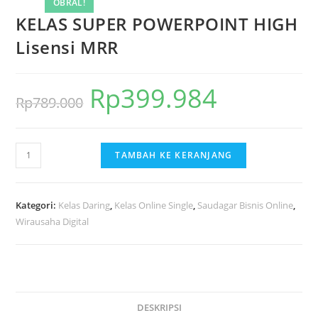
OBRAL!
KELAS SUPER POWERPOINT HIGH
Lisensi MRR
Rp
399.984
Harga
Harga
Rp
789.000
aslinya
saat
adalah:
ini
Kuantitas
TAMBAH KE KERANJANG
Rp789.000.
adalah:
KELAS
Rp399.984.
SUPER
POWERPOINT
Kategori:
Kelas Daring
,
Kelas Online Single
,
Saudagar Bisnis Online
,
HIGH
Wirausaha Digital
Lisensi
MRR
DESKRIPSI