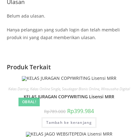
Ulasan
Belum ada ulasan.
Hanya pelanggan yang sudah login dan telah membeli
produk ini yang dapat memberikan ulasan.
Produk Terkait
Kelas Daring
,
Kelas Online Single
,
Saudagar Bisnis Online
,
Wirausaha Digital
KELAS JURAGAN COPYWRITING Lisensi MRR
OBRAL!
Harga
Harga
Rp
399.984
Rp
789.000
aslinya
saat
adalah:
ini
Tambah ke keranjang
Rp789.000.
adalah:
Rp399.984.