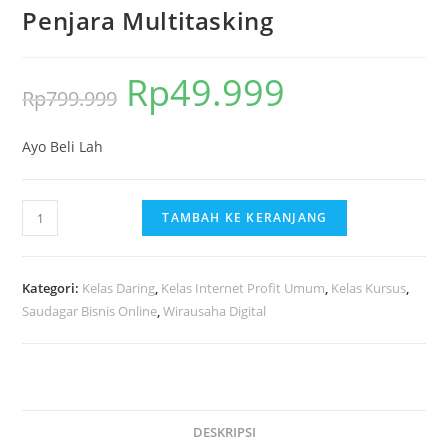
Penjara Multitasking
Rp
49.999
Harga
Harga
Rp
799.999
aslinya
saat
Ayo Beli Lah
adalah:
ini
Rp799.999.
adalah:
Kuantitas
Rp49.999.
TAMBAH KE KERANJANG
Penjara
Multitasking
Kategori:
Kelas Daring
,
Kelas Internet Profit Umum
,
Kelas Kursus
,
Saudagar Bisnis Online
,
Wirausaha Digital
DESKRIPSI