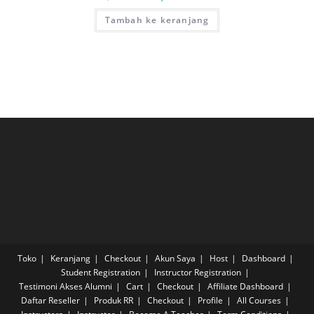
aslinya
saat
adalah:
ini
Tambah ke keranjang
Rp789.000.
adalah:
Rp399.984.
Toko
Keranjang
Checkout
Akun Saya
Host
Dashboard
Student Registration
Instructor Registration
Testimoni Akses Alumni
Cart
Checkout
Affiliate Dashboard
Daftar Reseller
Produk RR
Checkout
Profile
All Courses