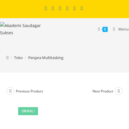
Skip
to
content
Menu
0
>
Toko
>
Penjara Multitasking
Previous Product
Next Product
OBRAL!