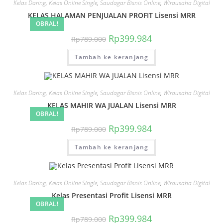
Kelas Daring
,
Kelas Online Single
,
Saudagar Bisnis Online
,
Wirausaha Digital
KELAS HALAMAN PENJUALAN PROFIT Lisensi MRR
OBRAL!
Harga
Harga
Rp
399.984
Rp
789.000
aslinya
saat
adalah:
ini
Tambah ke keranjang
Rp789.000.
adalah:
Rp399.984.
Kelas Daring
,
Kelas Online Single
,
Saudagar Bisnis Online
,
Wirausaha Digital
KELAS MAHIR WA JUALAN Lisensi MRR
OBRAL!
Harga
Harga
Rp
399.984
Rp
789.000
aslinya
saat
adalah:
ini
Tambah ke keranjang
Rp789.000.
adalah:
Rp399.984.
Kelas Daring
,
Kelas Online Single
,
Saudagar Bisnis Online
,
Wirausaha Digital
Kelas Presentasi Profit Lisensi MRR
OBRAL!
Harga
Harga
Rp
399.984
Rp
789.000