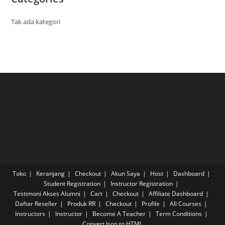
Tak ada kategori
Toko
Keranjang
Checkout
Akun Saya
Host
Dashboard
Student Registration
Instructor Registration
Testimoni Akses Alumni
Cart
Checkout
Affiliate Dashboard
Daftar Reseller
Produk RR
Checkout
Profile
All Courses
Instructors
Instructor
Become A Teacher
Term Conditions
Convert Json to HTML