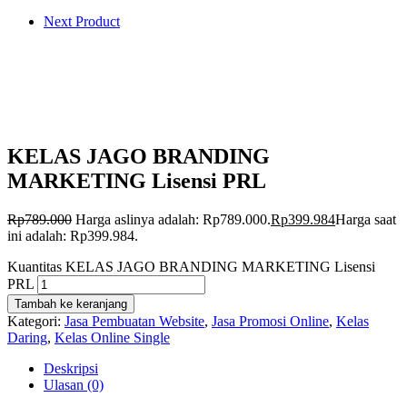
Next Product
KELAS JAGO BRANDING
MARKETING Lisensi PRL
Rp
789.000
Harga aslinya adalah: Rp789.000.
Rp
399.984
Harga saat
ini adalah: Rp399.984.
Kuantitas KELAS JAGO BRANDING MARKETING Lisensi
PRL
Tambah ke keranjang
Kategori:
Jasa Pembuatan Website
,
Jasa Promosi Online
,
Kelas
Daring
,
Kelas Online Single
Deskripsi
Ulasan (0)