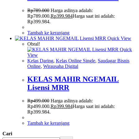
Rp
789.000
Harga aslinya adalah:
Rp789.000.
Rp
399.984
Harga saat ini adalah:
Rp399.984.
Tambah ke keranjang
Quick View
Obral!
Quick
View
Kelas Daring
,
Kelas Online Single
,
Saudagar Bisnis
Online
,
Wirausaha Digital
KELAS MAHIR NGEMAIL
Lisensi MRR
Rp
499.000
Harga aslinya adalah:
Rp499.000.
Rp
399.984
Harga saat ini adalah:
Rp399.984.
Tambah ke keranjang
Cari