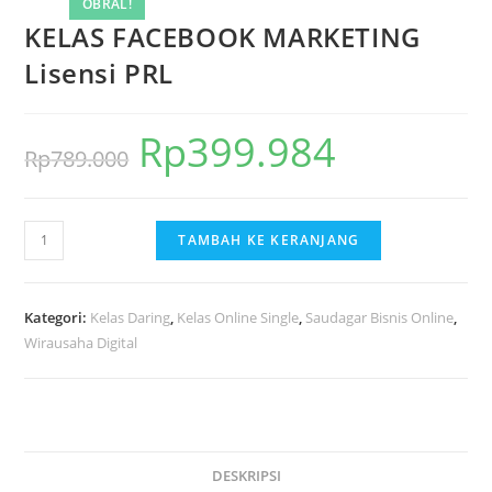
OBRAL!
KELAS FACEBOOK MARKETING
Lisensi PRL
Rp
399.984
Harga
Harga
Rp
789.000
aslinya
saat
adalah:
ini
Kuantitas
TAMBAH KE KERANJANG
Rp789.000.
adalah:
KELAS
Rp399.984.
FACEBOOK
MARKETING
Kategori:
Kelas Daring
,
Kelas Online Single
,
Saudagar Bisnis Online
,
Lisensi
Wirausaha Digital
PRL
DESKRIPSI