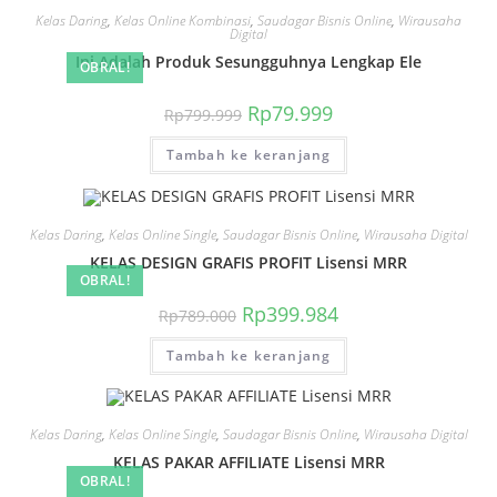
Kelas Daring
,
Kelas Online Kombinasi
,
Saudagar Bisnis Online
,
Wirausaha
Digital
Ini Adalah Produk Sesungguhnya Lengkap Ele
OBRAL!
Harga
Harga
Rp
79.999
Rp
799.999
aslinya
saat
adalah:
ini
Tambah ke keranjang
Rp799.999.
adalah:
Rp79.999.
Kelas Daring
,
Kelas Online Single
,
Saudagar Bisnis Online
,
Wirausaha Digital
KELAS DESIGN GRAFIS PROFIT Lisensi MRR
OBRAL!
Harga
Harga
Rp
399.984
Rp
789.000
aslinya
saat
adalah:
ini
Tambah ke keranjang
Rp789.000.
adalah:
Rp399.984.
Kelas Daring
,
Kelas Online Single
,
Saudagar Bisnis Online
,
Wirausaha Digital
KELAS PAKAR AFFILIATE Lisensi MRR
OBRAL!