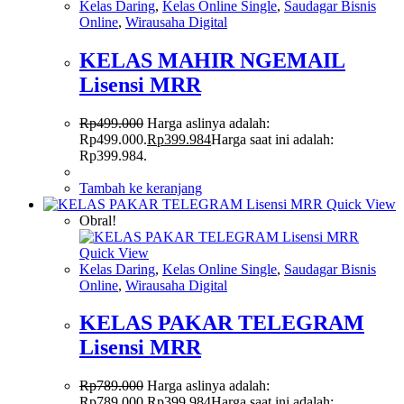
Kelas Daring
,
Kelas Online Single
,
Saudagar Bisnis
Online
,
Wirausaha Digital
KELAS MAHIR NGEMAIL
Lisensi MRR
Rp
499.000
Harga aslinya adalah:
Rp499.000.
Rp
399.984
Harga saat ini adalah:
Rp399.984.
Tambah ke keranjang
Quick View
Obral!
Quick View
Kelas Daring
,
Kelas Online Single
,
Saudagar Bisnis
Online
,
Wirausaha Digital
KELAS PAKAR TELEGRAM
Lisensi MRR
Rp
789.000
Harga aslinya adalah:
Rp789.000.
Rp
399.984
Harga saat ini adalah: