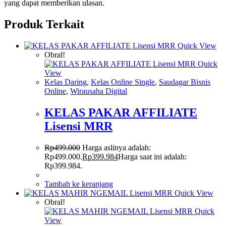
yang dapat memberikan ulasan.
Produk Terkait
Quick View
Obral!
Quick
View
Kelas Daring
,
Kelas Online Single
,
Saudagar Bisnis
Online
,
Wirausaha Digital
KELAS PAKAR AFFILIATE
Lisensi MRR
Rp
499.000
Harga aslinya adalah:
Rp499.000.
Rp
399.984
Harga saat ini adalah:
Rp399.984.
Tambah ke keranjang
Quick View
Obral!
Quick
View