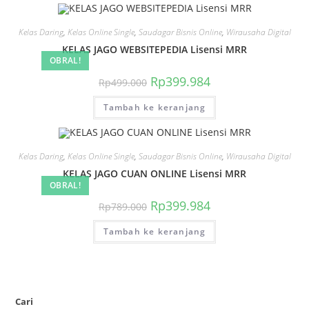
Kelas Daring
,
Kelas Online Single
,
Saudagar Bisnis Online
,
Wirausaha Digital
KELAS JAGO WEBSITEPEDIA Lisensi MRR
OBRAL!
Harga
Harga
Rp
399.984
Rp
499.000
aslinya
saat
adalah:
ini
Tambah ke keranjang
Rp499.000.
adalah:
Rp399.984.
Kelas Daring
,
Kelas Online Single
,
Saudagar Bisnis Online
,
Wirausaha Digital
KELAS JAGO CUAN ONLINE Lisensi MRR
OBRAL!
Harga
Harga
Rp
399.984
Rp
789.000
aslinya
saat
adalah:
ini
Tambah ke keranjang
Rp789.000.
adalah:
Rp399.984.
Cari