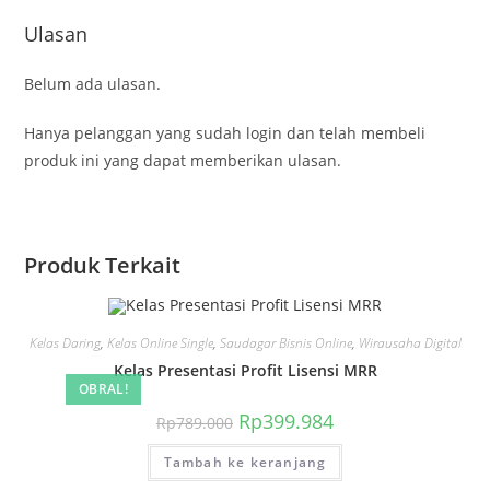
Ulasan
Belum ada ulasan.
Hanya pelanggan yang sudah login dan telah membeli
produk ini yang dapat memberikan ulasan.
Produk Terkait
Kelas Daring
,
Kelas Online Single
,
Saudagar Bisnis Online
,
Wirausaha Digital
Kelas Presentasi Profit Lisensi MRR
OBRAL!
Harga
Harga
Rp
399.984
Rp
789.000
aslinya
saat
adalah:
ini
Tambah ke keranjang
Rp789.000.
adalah:
Rp399.984.