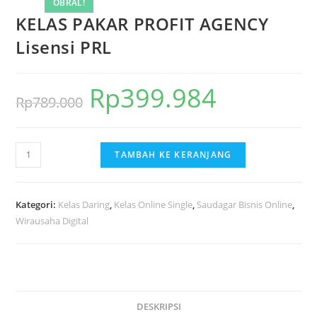
OBRAL!
KELAS PAKAR PROFIT AGENCY
Lisensi PRL
Rp
399.984
Harga
Harga
Rp
789.000
aslinya
saat
adalah:
ini
Kuantitas
TAMBAH KE KERANJANG
Rp789.000.
adalah:
KELAS
Rp399.984.
PAKAR
PROFIT
Kategori:
Kelas Daring
,
Kelas Online Single
,
Saudagar Bisnis Online
,
AGENCY
Wirausaha Digital
Lisensi
PRL
DESKRIPSI