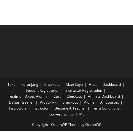
Toko
Keranjang
Checkout
Akun Saya
Host
Dashboard
Student Registration
Instructor Registration
Testimoni Akses Alumni
Cart
Checkout
Affiliate Dashboard
Daftar Reseller
Produk RR
Checkout
Profile
All Courses
Instructors
Instructor
Become A Teacher
Term Conditions
Convert Json to HTML
Copyright - OceanWP Theme by OceanWP